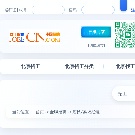
通行证 | 帐号:
密码:
注
三维北京
[切换城市]
北京招工
北京招工分类
北京找
招工
当前位置：
首页
->
全职招聘
->
店长/卖场经理